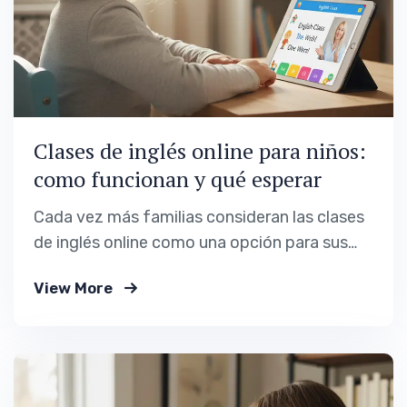
Clases de inglés online para niños:
como funcionan y qué esperar
Cada vez más familias consideran las clases
de inglés online como una opción para sus
hijos. Ya sea por falta de tiempo, por
View More
comodidad o por no encontrar una
alternativa presencial adecuada para sus
pequeños, el formato online se ha vuelto
habitual incluso en edades tempranas. Sin
embargo, no todas…