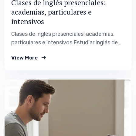
Clases de inglés presenciales:
academias, particulares e
intensivos
Clases de inglés presenciales: academias,
particulares e intensivos Estudiar inglés de
forma presencial sigue siendo, para muchas
View More
personas, la opción más clara y efectiva.
Aunque las clases online han ganado
protagonismo, el formato presencial
mantiene un valor difícil de sustituir: el
entorno físico, la interacción directa y la
rutina que…