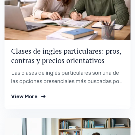
Clases de ingles particulares: pros,
contras y precios orientativos
Las clases de inglés particulares son una de
las opciones presenciales más buscadas por
quienes quieren un aprendizaje más
View More
personalizado. La idea de tener a un profesor
centrado únicamente en ti, adaptando el
ritmo y el contenido a tus necesidades,
resulta muy atractiva. Sin embargo, no
siempre es la mejor…