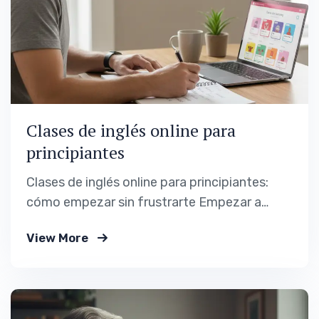
Clases de inglés online para
principiantes
Clases de inglés online para principiantes:
cómo empezar sin frustrarte Empezar a
estudiar inglés desde cero genera ilusión,
View More
pero también muchas dudas. ¿Será
demasiado difícil? ¿Voy a entender algo? ¿Y
si me bloqueo al hablar? Estas preguntas son
normales, especialmente en adultos que