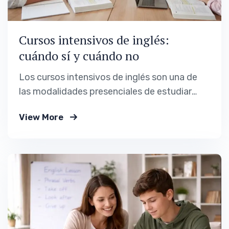
Cursos intensivos de inglés:
cuándo sí y cuándo no
Los cursos intensivos de inglés son una de
las modalidades presenciales de estudiar
idiomas que suelen aparecer cuando hay
View More
urgencia. Un viaje próximo, un examen oficial,
un cambio de trabajo o la sensación de que
“hay que ponerse las pilas ya”. Frente a
cursos regulares que avanzan de forma
progresiva,…