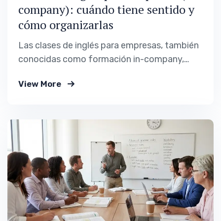
company): cuándo tiene sentido y
cómo organizarlas
Las clases de inglés para empresas, también
conocidas como formación in-company,
responden a una necesidad distinta a la del
View More
aprendizaje individual. Aquí el objetivo no es
solo aprender un idioma, sino mejorar el
desempeño profesional, la comunicación
interna y la capacidad de relacionarse con
clientes, proveedores o equipos
internacionales. Cada…