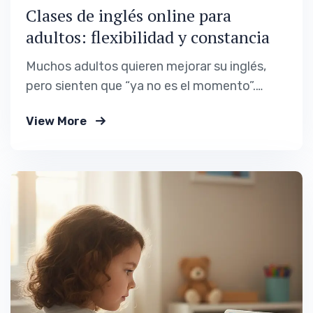
Clases de inglés online para
adultos: flexibilidad y constancia
Muchos adultos quieren mejorar su inglés,
pero sienten que “ya no es el momento”.
Falta de tiempo, jornadas largas,
View More
responsabilidades familiares o experiencias
pasadas poco exitosas hacen que aprender
un idioma parezca una meta difícil de encajar
en la vida diaria. Las clases de inglés online
para adultos surgen precisamente…