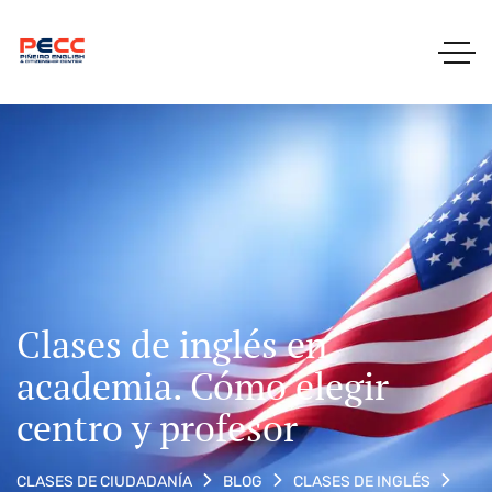
Clases de inglés en
academia. Cómo elegir
centro y profesor
CLASES DE CIUDADANÍA
BLOG
CLASES DE INGLÉS