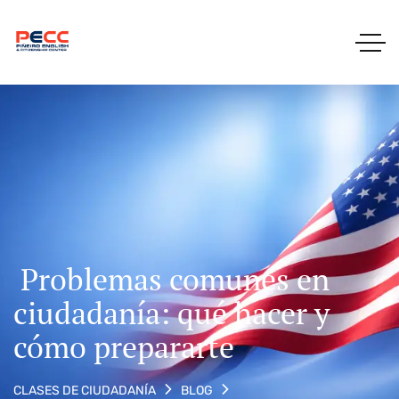
Problemas comunes en
ciudadanía: qué hacer y
cómo prepararte
CLASES DE CIUDADANÍA
BLOG