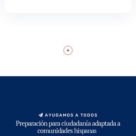
A
Y
U
D
A
M
O
S
A
T
O
D
O
S
P
r
e
p
a
r
a
c
i
ó
n
p
a
r
a
c
i
u
d
a
d
a
n
í
a
a
d
a
p
t
a
d
a
a
c
o
m
u
n
i
d
a
d
e
s
h
i
s
p
a
n
a
s