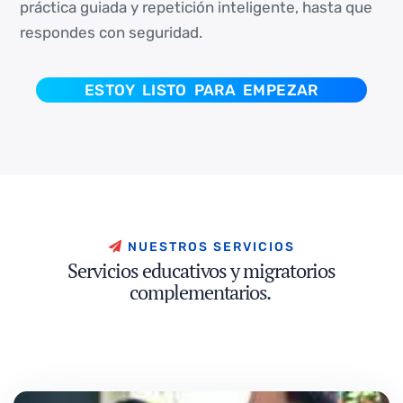
práctica guiada y repetición inteligente, hasta que
respondes con seguridad.
ESTOY LISTO PARA EMPEZAR
N
U
E
S
T
R
O
S
S
E
R
V
I
C
I
O
S
S
e
r
v
i
c
i
o
s
e
d
u
c
a
t
i
v
o
s
y
m
i
g
r
a
t
o
r
i
o
s
c
o
m
p
l
e
m
e
n
t
a
r
i
o
s
.