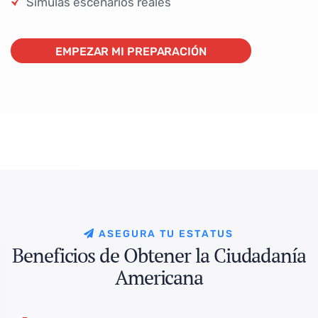
Simulas escenarios reales
EMPEZAR MI PREPARACIÓN
EMPEZAR MI PREPARACIÓN
A
S
E
G
U
R
A
T
U
E
S
T
A
T
U
S
B
e
n
e
f
i
c
i
o
s
d
e
O
b
t
e
n
e
r
l
a
C
i
u
d
a
d
a
n
í
a
A
m
e
r
i
c
a
n
a