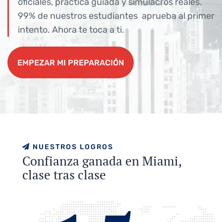
oficiales, práctica guiada y simulacros reales.
99% de nuestros estudiantes aprueba al primer
intento. Ahora te toca a ti.
EMPEZAR MI PREPARACIÓN
EMPEZAR MI PREPARACIÓN
N
U
E
S
T
R
O
S
L
O
G
R
O
S
C
o
n
f
i
a
n
z
a
g
a
n
a
d
a
e
n
M
i
a
m
i
,
c
l
a
s
e
t
r
a
s
c
l
a
s
e