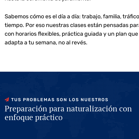
Sabemos cómo es el día a día: trabajo, familia, tráfic
tiempo. Por eso nuestras clases están pensadas par
con horarios flexibles, práctica guiada y un plan que
adapta a tu semana, no al revés.
T
U
S
P
R
O
B
L
E
M
A
S
S
O
N
L
O
S
N
U
E
S
T
R
O
S
P
r
e
p
a
r
a
c
i
ó
n
p
a
r
a
n
a
t
u
r
a
l
i
z
a
c
i
ó
n
c
o
n
e
n
f
o
q
u
e
p
r
á
c
t
i
c
o