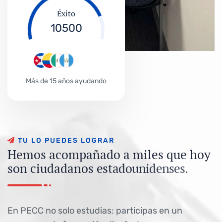
Éxito
10500
Más de 15 años ayudando
T
U
L
O
P
U
E
D
E
S
L
O
G
R
A
R
H
e
m
o
s
a
c
o
m
p
a
ñ
a
d
o
a
m
i
l
e
s
q
u
e
h
o
y
s
o
n
c
i
u
d
a
d
a
n
o
s
e
s
t
a
d
o
u
n
i
d
e
n
s
e
s
.
En PECC no solo estudias: participas en un