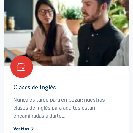
Clases de Inglés
Nunca es tarde para empezar: nuestras
clases de inglés para adultos están
Clases de Inglés
encaminadas a darte la libertad de hablar sin
miedo, expresarte con seguridad y…
Nunca es tarde para empezar: nuestras
clases de inglés para adultos están
Ver Mas
encaminadas a darte…
Ver Mas