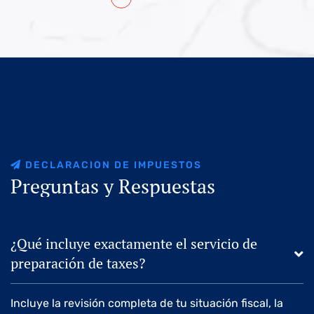
D
E
C
L
A
R
A
C
I
O
N
D
E
I
M
P
U
E
S
T
O
S
P
r
e
g
u
n
t
a
s
y
R
e
s
p
u
e
s
t
a
s
¿Qué incluye exactamente el servicio de
preparación de taxes?
Incluye la revisión completa de tu situación fiscal, la