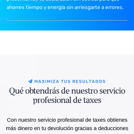
ahorres tiempo y energía sin arriesgarte a errores.
M
A
X
I
M
I
Z
A
T
U
S
R
E
S
U
L
T
A
D
O
S
Q
u
é
o
b
t
e
n
d
r
á
s
d
e
n
u
e
s
t
r
o
s
e
r
v
i
c
i
o
p
r
o
f
e
s
i
o
n
a
l
d
e
t
a
x
e
s
Con nuestro servicio profesional de taxes obtienes
más dinero en tu devolución gracias a deducciones