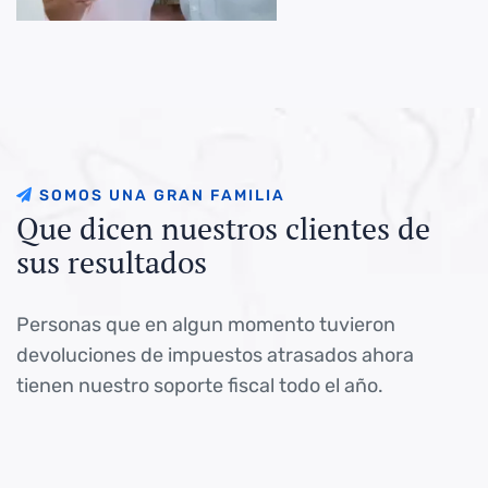
S
O
M
O
S
U
N
A
G
R
A
N
F
A
M
I
L
I
A
Q
u
e
d
i
c
e
n
n
u
e
s
t
r
o
s
c
l
i
e
n
t
e
s
d
e
s
u
s
r
e
s
u
l
t
a
d
o
s
Personas que en algun momento tuvieron
devoluciones de impuestos atrasados ahora
tienen nuestro soporte fiscal todo el año.