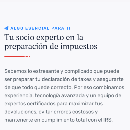
A
L
G
O
E
S
E
N
C
I
A
L
P
A
R
A
T
I
T
u
s
o
c
i
o
e
x
p
e
r
t
o
e
n
l
a
p
r
e
p
a
r
a
c
i
ó
n
d
e
i
m
p
u
e
s
t
o
s
Sabemos lo estresante y complicado que puede
ser preparar tu declaración de taxes y asegurarte
de que todo quede correcto. Por eso combinamos
experiencia, tecnología avanzada y un equipo de
expertos certificados para maximizar tus
devoluciones, evitar errores costosos y
mantenerte en cumplimiento total con el IRS.