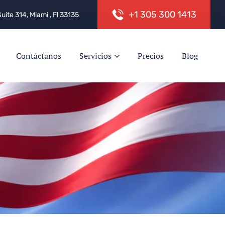
+
1
3
0
5
3
0
0
1
4
1
3
Suite 314, Miami , Fl 33135
Contáctanos
Servicios
Precios
Blog