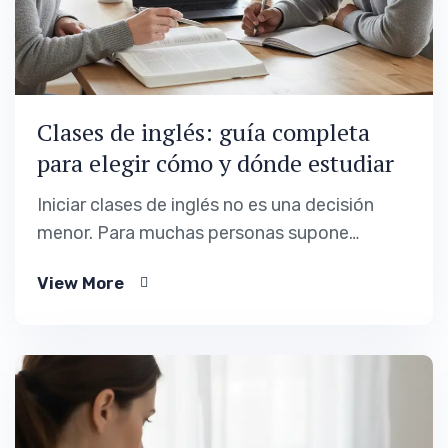
Clases de inglés: guía completa
para elegir cómo y dónde estudiar
Iniciar clases de inglés no es una decisión
menor. Para muchas personas supone
acceder a mejores oportunidades laborales,
View More
ganar seguridad personal o poder
desenvolverse sin bloqueo en un entorno
cada vez más exigente. Hoy, estudiar inglés
ya no es un extra: es una herramienta
práctica para la vida diaria, el…