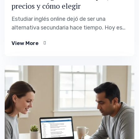
precios y cómo elegir
Estudiar inglés online dejó de ser una
alternativa secundaria hace tiempo. Hoy es
una de las formas más habituales de
View More
aprender el idioma, especialmente entre
adultos que necesitan flexibilidad,
continuidad y resultados reales sin
reorganizar toda su vida. Aun así, no todas
las clases de inglés online funcionan igual.
Algunas…