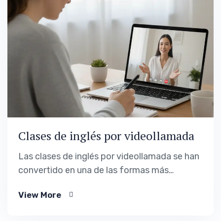
Clases de inglés por videollamada
Las clases de inglés por videollamada se han
convertido en una de las formas más
eficaces de aprender el idioma a distancia.
View More
No por la plataforma en sí, sino porque
permiten algo fundamental: interacción real