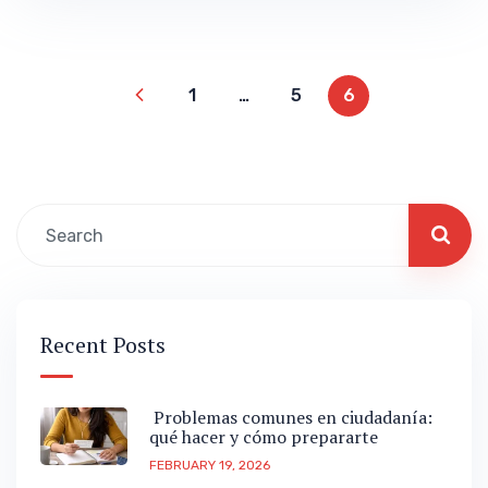
en tiempo real. Hablar con un profesor,
nativo en muchas ocasiones, recibir
correcciones al momento…
1
…
5
6
Recent Posts
Problemas comunes en ciudadanía:
qué hacer y cómo prepararte
FEBRUARY 19, 2026