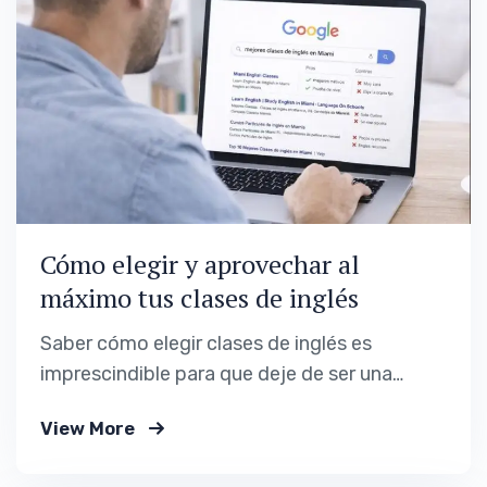
capacidad, sino por…
Cómo elegir y aprovechar al
máximo tus clases de inglés
Saber cómo elegir clases de inglés es
imprescindible para que deje de ser una
decisión impulsiva, dado que en la práctica
View More
suele serlo. Muchas personas se apuntan a
cursos sin tener claro qué necesitan, cuánto