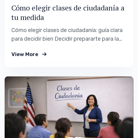
Cómo elegir clases de ciudadanía a
tu medida
Cómo elegir clases de ciudadanía: guía clara
para decidir bien Decidir prepararte para la
ciudadanía estadounidense es un paso
View More
importante. No es solo un trámite; es una
meta personal que suele venir acompañada
de ilusión, nervios y muchas preguntas. Una
de las primeras decisiones que aparecen en el
camino es…