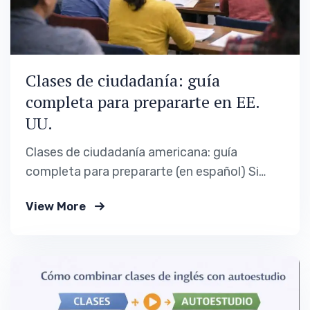
Clases de ciudadanía: guía
completa para prepararte en EE.
UU.
Clases de ciudadanía americana: guía
completa para prepararte (en español) Si
estás leyendo esto, probablemente estás en
View More
una de estas dos situaciones: Ya sabes que
quieres hacerte ciudadano/a y te abruma el
“¿por dónde empiezo?”. Estás a punto de
aplicar, pero te da miedo fallar la entrevista o
el examen…