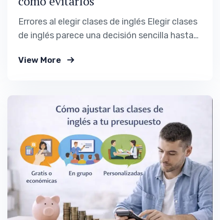
cómo evitarlos
Errores al elegir clases de inglés Elegir clases
de inglés parece una decisión sencilla hasta
que pasan las semanas y los resultados no
View More
llegan. Muchas personas sienten que “el
inglés no es para ellas” cuando, en realidad, el
problema no fue el idioma, sino una cadena
de errores al elegir clases…