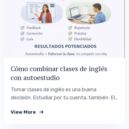
Cómo combinar clases de inglés
con autoestudio
Tomar clases de inglés es una buena
decisión. Estudiar por tu cuenta, también. El
problema aparece cuando ambas cosas no
View More
se coordinan. Muchas personas hacen clases
y autoestudio en paralelo, pero sienten que