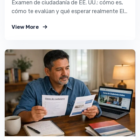
Examen de ciudadanía de EE. UU.: cómo es,
cómo te evalúan y qué esperar realmente El
examen de ciudadanía de Estados Unidos es
View More
uno de los pasos más importantes del
proceso de naturalización. También es uno
de los que más nervios genera, no porque sea
imposible, sino porque muchas personas…