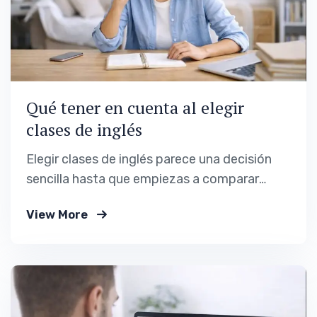
Qué tener en cuenta al elegir
clases de inglés
Elegir clases de inglés parece una decisión
sencilla hasta que empiezas a comparar
opciones. Academias, profesores
View More
particulares, clases online, plataformas,
cursos intensivos, apps, promesas de fluidez
rápida… La oferta es enorme, pero la claridad
suele brillar por su ausencia. Muchas
personas no abandonan el inglés por falta de