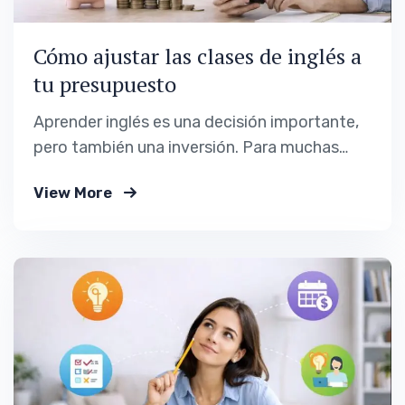
Cómo ajustar las clases de inglés a
tu presupuesto
Aprender inglés es una decisión importante,
pero también una inversión. Para muchas
personas, el principal freno no es la
View More
motivación ni la capacidad, sino el dinero.
Cuando el presupuesto es limitado o incierto,
elegir mal puede convertir el aprendizaje en
una fuente constante de frustración. Hablar
de clases de inglés según…