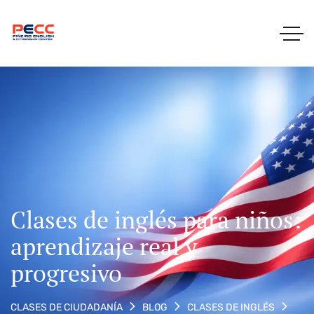
Clases de inglés para niños:
aprendizaje real y
progresivo
CLASES DE CIUDADANÍA
BLOG
CLASES DE INGLÉS