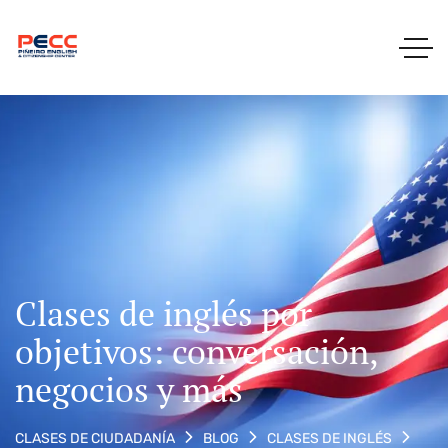
Clases de inglés por
objetivos: conversación,
negocios y más
CLASES DE CIUDADANÍA
BLOG
CLASES DE INGLÉS