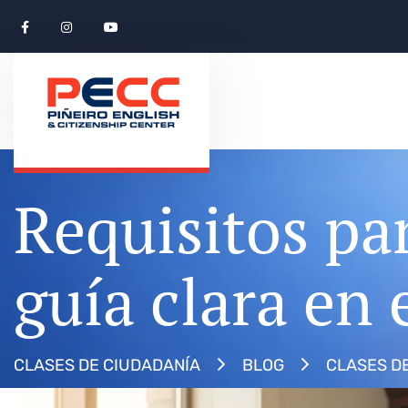
Requisitos pa
guía clara en
CLASES DE CIUDADANÍA
BLOG
CLASES D