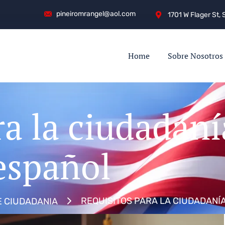
pineiromrangel@aol.com
1701 W Flager St, 
Home
Sobre Nosotros
ra la ciudadan
 español
REQUISITOS PARA LA CIUDADANÍ
E CIUDADANIA