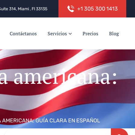
+
1
3
0
5
3
0
0
1
4
1
3
Suite 314, Miami , Fl 33135
Contáctanos
Servicios
Precios
Blog
ía americana:
A AMERICANA: GUÍA CLARA EN ESPAÑOL