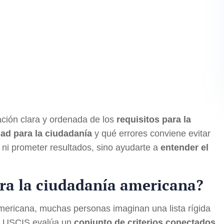
ación clara y ordenada de los
requisitos para la
dad para la ciudadanía
y qué errores conviene evitar
r ni prometer resultados, sino ayudarte a
entender el
ara la ciudadanía americana?
mericana, muchas personas imaginan una lista rígida
a, USCIS evalúa un
conjunto de criterios conectados