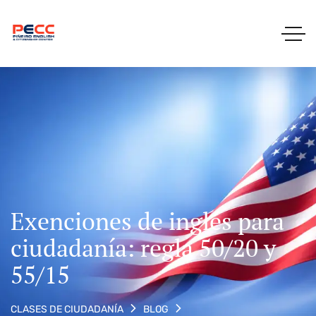
Exenciones de inglés para
ciudadanía: regla 50/20 y
55/15
CLASES DE CIUDADANÍA
BLOG