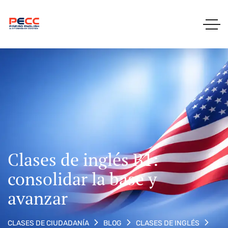
Clases de inglés B1:
consolidar la base y
avanzar
CLASES DE CIUDADANÍA
BLOG
CLASES DE INGLÉS